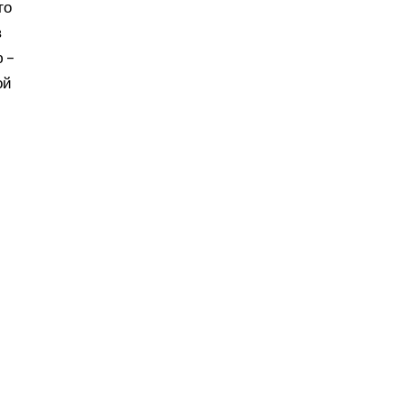
го
в
 –
ой