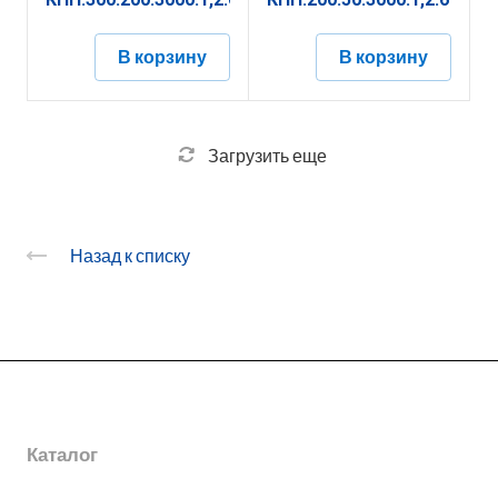
В корзину
В корзину
Загрузить еще
Назад к списку
О заводе
Каталог
Новости
Награды